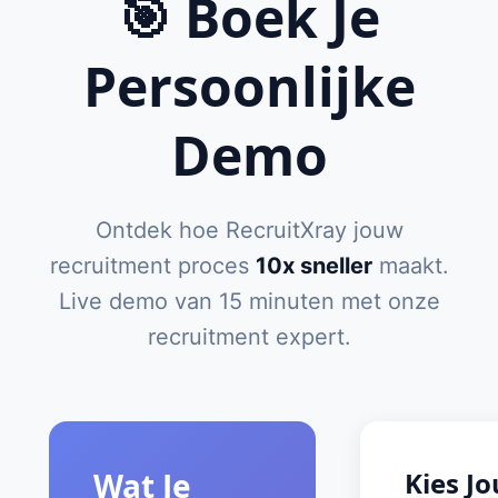
🎯 Boek Je
Persoonlijke
Demo
Ontdek hoe RecruitXray jouw
recruitment proces
10x sneller
maakt.
Live demo van 15 minuten met onze
recruitment expert.
Wat Je
Kies J