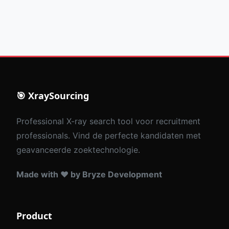
🎯 XraySourcing
Professional X-ray search tool voor recruitment
professionals. Vind de perfecte kandidaten met
geavanceerde zoektechnologie.
Made with ❤️ by Bryze Development
Product