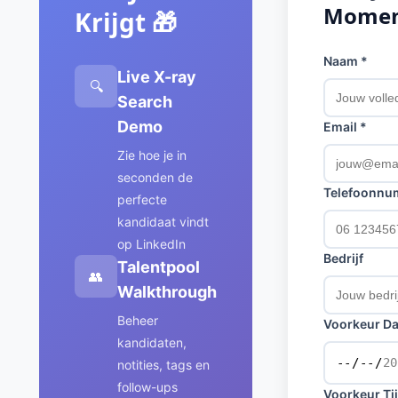
Mome
Krijgt 🎁
Naam *
Live X-ray
🔍
Search
Demo
Email *
Zie hoe je in
seconden de
Telefoonnu
perfecte
kandidaat vindt
op LinkedIn
Bedrijf
Talentpool
👥
Walkthrough
Beheer
Voorkeur D
kandidaten,
notities, tags en
follow-ups
Voorkeur Tij