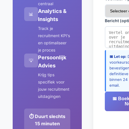
centraal
Analytics &
📊
Insights
Bericht (opt
Track je
recruitment KPI's
en optimaliseer
je proces
📅 Let op:
D
Persoonlijk
💡
voorkeurs
Advies
bevestige
definitieve
Krijg tips
binnen 24 
specifiek voor
email.
jouw recruitment
uitdagingen
📅 Boe
N
⏱️ Duurt slechts
15 minuten